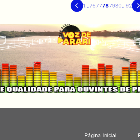
1
...
76
77
78
79
80
...
92
Página Inicial