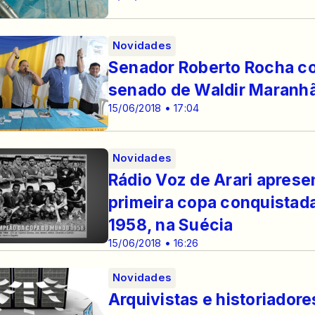
Novidades
Senador Roberto Rocha co
senado de Waldir Maranhã
15/06/2018 • 17:04
Novidades
Rádio Voz de Arari aprese
primeira copa conquistada
1958, na Suécia
15/06/2018 • 16:26
Novidades
Arquivistas e historiadore