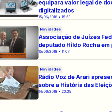
equipara valor legal de d
digitalizados
15/06/2018 • 15:53
Novidades
Associação de Juízes Fed
deputado Hildo Rocha em p
15/06/2018 • 11:07
Novidades
Rádio Voz de Arari aprese
sobre a História das Eleiçõ
14/06/2018 • 20:35