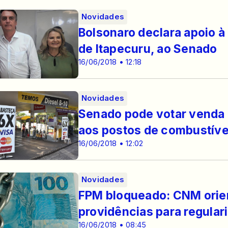
Novidades
Bolsonaro declara apoio à
de Itapecuru, ao Senado
16/06/2018 • 12:18
Novidades
Senado pode votar venda d
aos postos de combustíve
16/06/2018 • 12:02
Novidades
FPM bloqueado: CNM orien
providências para regular
16/06/2018 • 08:45