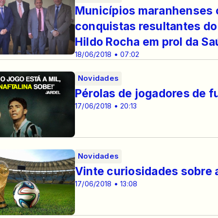
Municípios maranhenses
conquistas resultantes do
Hildo Rocha em prol da Sa
18/06/2018 • 07:02
Novidades
Pérolas de jogadores de f
17/06/2018 • 20:13
Novidades
Vinte curiosidades sobre 
17/06/2018 • 13:08