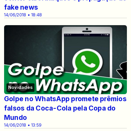
fake news
14/06/2018 • 18:48
Novidades
Golpe no WhatsApp promete prêmios
falsos da Coca-Cola pela Copa do
Mundo
14/06/2018 • 13:59