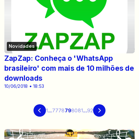
Novidades
ZapZap: Conheça o 'WhatsApp
brasileiro' com mais de 10 milhões de
downloads
10/06/2018 • 18:53
1
...
77
78
79
80
81
...
92