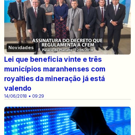
Novidades
Lei que beneficia vinte e três
municípios maranhenses com
royalties da mineração já está
valendo
14/06/2018 • 09:29