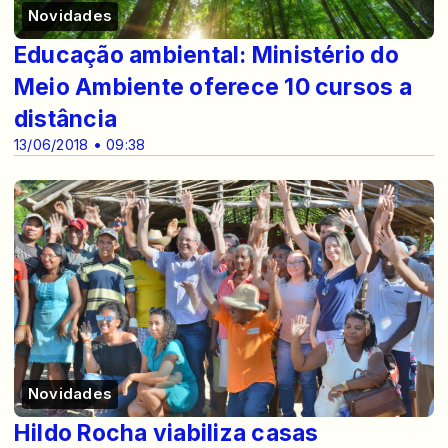
Novidades
Educação ambiental: Ministério do
Meio Ambiente oferece 10 cursos a
distância
13/06/2018 • 09:38
Novidades
Hildo Rocha viabiliza casas